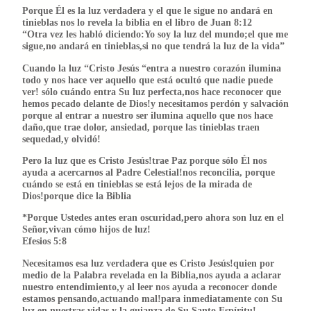
Porque Él es la luz verdadera y el que le sigue no andará en
tinieblas nos lo revela la biblia en el libro de Juan 8:12
“Otra vez les habló diciendo:Yo soy la luz del mundo;el que me
sigue,no andará en tinieblas,si no que tendrá la luz de la vida”
Cuando la luz “Cristo Jesús “entra a nuestro corazón ilumina
todo y nos hace ver aquello que está ocultó que nadie puede
ver! sólo cuándo entra Su luz perfecta,nos hace reconocer que
hemos pecado delante de Dios!y necesitamos perdón y salvación
porque al entrar a nuestro ser ilumina aquello que nos hace
daño,que trae dolor, ansiedad, porque las tinieblas traen
sequedad,y olvidó!
Pero la luz que es Cristo Jesús!trae Paz porque sólo Él nos
ayuda a acercarnos al Padre Celestial!nos reconcilia, porque
cuándo se está en tinieblas se está lejos de la mirada de
Dios!porque dice la Biblia
*Porque Ustedes antes eran oscuridad,pero ahora son luz en el
Señor,vivan cómo hijos de luz!
Efesios 5:8
Necesitamos esa luz verdadera que es Cristo Jesús!quien por
medio de la Palabra revelada en la Biblia,nos ayuda a aclarar
nuestro entendimiento,y al leer nos ayuda a reconocer donde
estamos pensando,actuando mal!para inmediatamente con Su
luz en nuestras vidas y la guianza de Su Santo Espíritu!